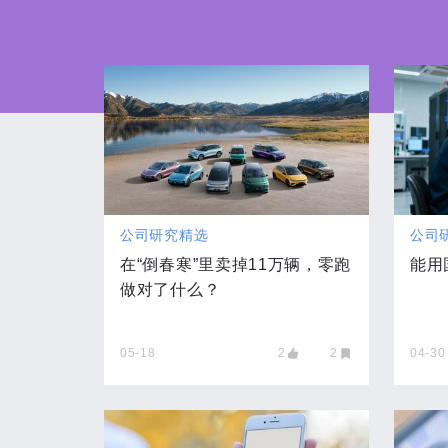
公司研究精选
公司
在“倒春寒”里卖掉11万辆，零跑
能用
做对了什么？
05-18
2
2
04-30