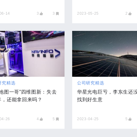
06-14
3
3
2023-05-25
2
研究精选
公司研究精选
股地图一哥”四维图新：失去
华星光电巨亏，李东生还
年，还能拿回来吗？
找到好生意
04-26
4
5
2023-04-25
5