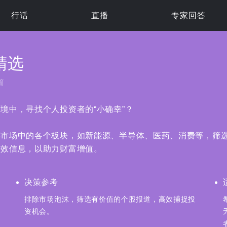
行话
直播
专家回答
精选
篇
境中，寻找个人投资者的“小确幸”？
票市场中的各个板块，如新能源、半导体、医药、消费等，筛
有效信息，以助力财富增值。
决策参考
决策参考
排除市场泡沫，筛选有价值的个股报道，高效捕捉投
排除市场泡沫，筛选有价值的个股报道，高效捕捉投
资机会。
资机会。