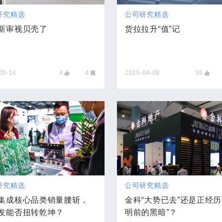
研究精选
公司研究精选
新审视贝壳了
货拉拉升“值”记
05-14
4
4
2025-04-08
36
研究精选
公司研究精选
集成核心品类销量腰斩，
金科“大势已去”还是正经历
发能否扭转乾坤？
明前的黑暗”？