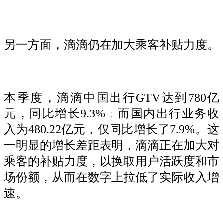
另一方面，滴滴仍在加大乘客补贴力度。
本季度，滴滴中国出行GTV达到780亿
元，同比增长9.3%；而国内出行业务收
入为480.22亿元，仅同比增长了7.9%。这
一明显的增长差距表明，滴滴正在加大对
乘客的补贴力度，以换取用户活跃度和市
场份额，从而在数字上拉低了实际收入增
速。