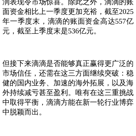
润表现令市场惊喜。除此之外，滴滴的账
面资金相比上一季度更加充裕，截至2025
年一季度末，滴滴的账面资金高达557亿
元，截至上季度末是536亿元。
但接下来滴滴是否能够真正赢得更广泛的
市场信任，还需在这三方面继续突破：稳
健的国内业务、加速的海外拓展，以及海
外持续减亏甚至盈利。唯有在这三重挑战
中取得平衡，滴滴方能在新一轮行业博弈
中脱颖而出。