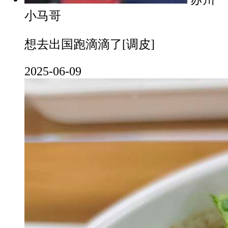
小马哥
想去出国跑滴滴了[调皮]
2025-06-09