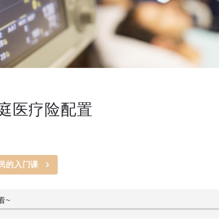
庭医疗险配置
民的入门课
看~