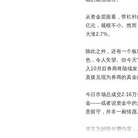
从资金层面看，带杠杆
亿元，规模不小。然而
大涨2.7%。
除此之外，还有一个板
色，令人失望。但今天
入10月后券商将陆续
直接兑现为券商的真金
今日市场总成交2.1
金——或者说资金中的
意留守，并非一厢情愿
本文为妙投付费内容，
机会，在妙投APP-我的