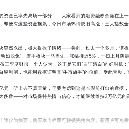
的资金已率先离场一部分——大家看到的融资融券余额在上一个
，即便有这些资金拖累，今日市场热情依旧高涨：三大指数全
块突然杀出，极大提振了情绪——券商。过去一个多月，该板
“动如脱兔”，旗手板块一马当先，涨幅接近5%，一扫上月阴
发布三季度财报。个人认为，这正是它们“自证清白”的好时机
白银利润，也能用数据证明其“牛市旗手”的价值。受此带动，
6万亿元，听上去不算天量，但要考虑到这是长假前打出的数据
大多数——对市场保持热情与信心，才能继续维持2万亿元的
。
上述仅为摘要，购买本专栏即可解锁完整内容。新用户可免费
-权益兑换 输入“妙投888”即可领取。