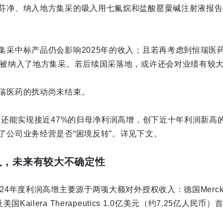
芬净、纳入地方集采的吸入用七氟烷和盐酸罂粟碱注射液报告
集采中标产品仍会影响2025年的收入；且若再考虑到恒瑞医
前被纳入了地方集采。若后续国采落地，或许还会对业绩有较
瑞医药的扰动尚未结束。
公司还能实现接近47%的归母净利润高增，创下近十年利润新高
了公司业务经营是否“困境反转”。详见下文。
收入，未来有较大不确定性
4年度利润高增主要源于两项大额对外授权收入：德国Merck Heal
国Kailera Therapeutics 1.0亿美元（约7.25亿人民币