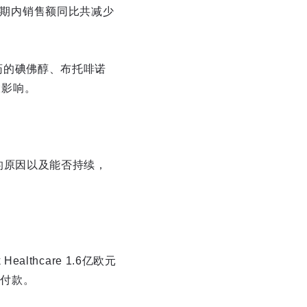
期内销售额同比共减少
药的碘佛醇、布托啡诺
大影响。
的原因以及能否持续，
thcare 1.6亿欧元
）首付款。