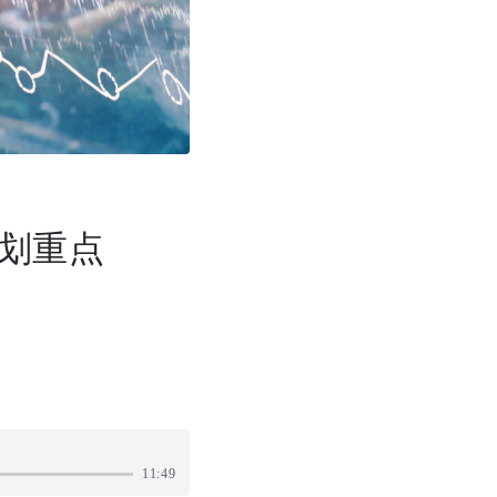
博划重点
11:49