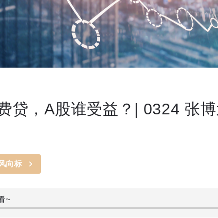
贷，A股谁受益？| 0324 张
风向标
看~