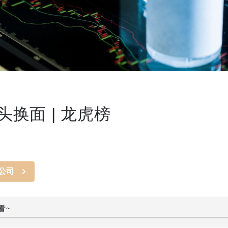
换面 | 龙虎榜
公司
看~