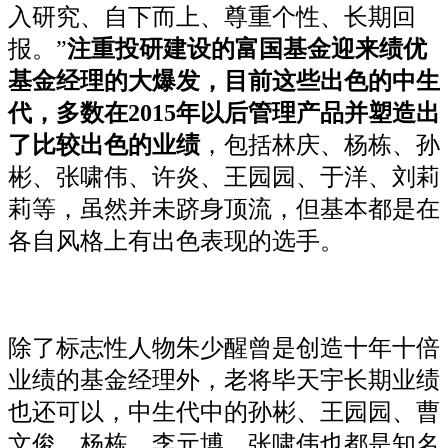
入研究、自下而上、尊重个性、长期回
报。”
注重投研建设的富国基金迎来绩优
基金经理的大爆发，目前这些出色的中生
代，多数在2015年以后管理产品并塑造出
了比较出色的业绩
，包括林庆、杨栋、孙
彬、张啸伟、许炎、王园园、于洋、刘莉
莉等，虽然并未跻身顶流，但基本都是在
各自风格上有出色表现的选手。
除了标志性人物朱少醒曾是创造十年十倍
业绩的基金经理外，老将毕天宇长期业绩
也还可以，中生代中的孙彬、王园园、曹
文俊、杨栋、李元博、张啸伟也都是知名